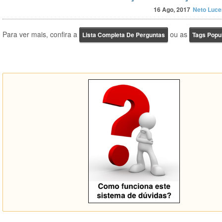
16 Ago, 2017
Neto Luce
Para ver mais, confira a
ou as
Lista Completa De Perguntas
Tags Popu