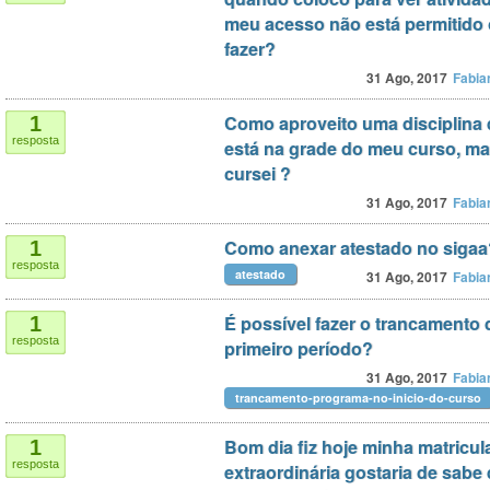
meu acesso não está permitido
fazer?
31 Ago, 2017
Fabia
Como aproveito uma disciplina
1
resposta
está na grade do meu curso, ma
cursei ?
31 Ago, 2017
Fabia
Como anexar atestado no sigaa
1
resposta
atestado
31 Ago, 2017
Fabia
É possível fazer o trancamento
1
resposta
primeiro período?
31 Ago, 2017
Fabia
trancamento-programa-no-inicio-do-curso
Bom dia fiz hoje minha matricul
1
resposta
extraordinária gostaria de sabe