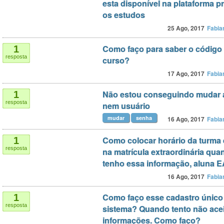
esta disponível na plataforma 
os estudos
25 Ago, 2017
Fabia
Como faço para saber o código
1
resposta
curso?
17 Ago, 2017
Fabia
Não estou conseguindo mudar 
1
resposta
nem usuário
mudar
senha
16 Ago, 2017
Fabia
Como colocar horário da turma
1
resposta
na matrícula extraordinária qu
tenho essa informação, aluna 
16 Ago, 2017
Fabia
Como faço esse cadastro único
1
resposta
sistema? Quando tento não ace
informações. Como faço?