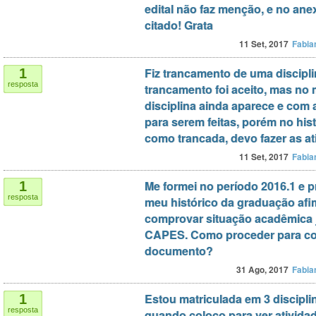
edital não faz menção, e no anex
citado! Grata
11 Set, 2017
Fabia
Fiz trancamento de uma discipli
1
resposta
trancamento foi aceito, mas no
disciplina ainda aparece e com 
para serem feitas, porém no hist
como trancada, devo fazer as a
11 Set, 2017
Fabia
Me formei no período 2016.1 e p
1
resposta
meu histórico da graduação afi
comprovar situação acadêmica 
CAPES. Como proceder para co
documento?
31 Ago, 2017
Fabia
Estou matriculada em 3 discipli
1
resposta
quando coloco para ver ativida