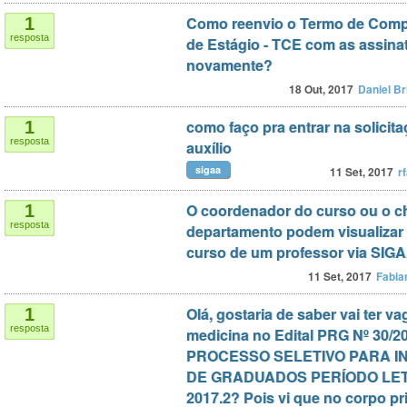
Como reenvio o Termo de Com
1
resposta
de Estágio - TCE com as assina
novamente?
18 Out, 2017
Daniel Br
como faço pra entrar na solicit
1
resposta
auxílio
sigaa
11 Set, 2017
r
O coordenador do curso ou o c
1
resposta
departamento podem visualizar 
curso de um professor via SIG
11 Set, 2017
Fabia
Olá, gostaria de saber vai ter va
1
resposta
medicina no Edital PRG Nº 30/2
PROCESSO SELETIVO PARA 
DE GRADUADOS PERÍODO LET
2017.2? Pois vi que no corpo pr