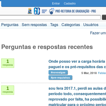
Entrar
Cadastro
Perguntas
Sem respostas
Tags
Categorias
Usuários
Fazer um
Perguntas e respostas recentes
Onde posso ver a carga horária 
1
resposta
paguei e os pré-requisitos das 
#novosigaa
5 Mar, 2018
Fabia
#pre-requisitos
sou fera 2017.1, perdi as aulas 
1
resposta
período todo, consequentement
reprovado por falta, ha possibi
matricular para o próximo perío